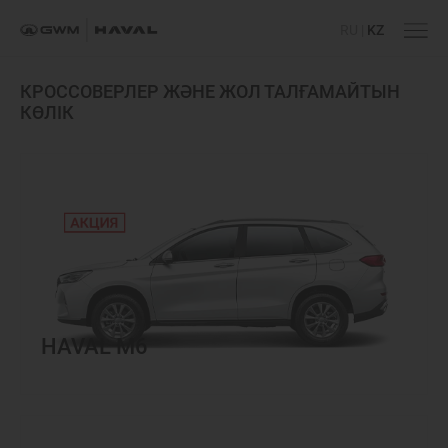
RU
|
KZ
Басты бет
/
КРОССОВЕРЛЕР ЖӘНЕ ЖОЛ ТАЛҒАМАЙТЫН
КӨЛІК
HAVAL M6