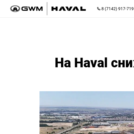
8 (7142) 917-719
На Haval сн